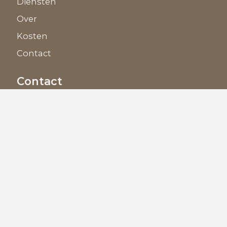
Diensten
Over
Kosten
Contact
Contact
+31 6 27 19 61 62
Info@scheidingspro.nl
Stephensonstraat 45, 2723RM
Zoetermeer
Gegevens
KVK: 92 68 78 73
Copyright 2024 © All Right Reserved by
Nouvatio